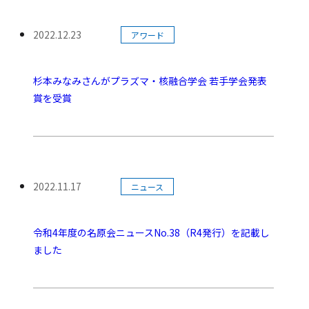
カテゴリー:
2022.12.23
アワード
公開日:
杉本みなみさんがプラズマ・核融合学会 若手学会発表
賞を受賞
カテゴリー:
2022.11.17
ニュース
公開日:
令和4年度の名原会ニュースNo.38（R4発行）を記載し
ました