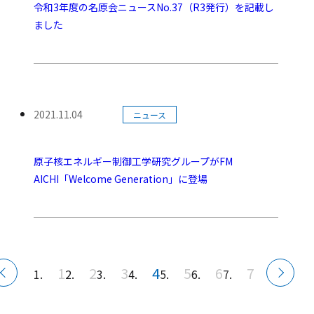
令和3年度の名原会ニュースNo.37（R3発行）を記載し
ました
カテゴリー:
2021.11.04
ニュース
公開日:
原子核エネルギー制御工学研究グループがFM
AICHI「Welcome Generation」に登場
1
2
3
4
5
6
7
前
（現
次
ペ
の
の
在