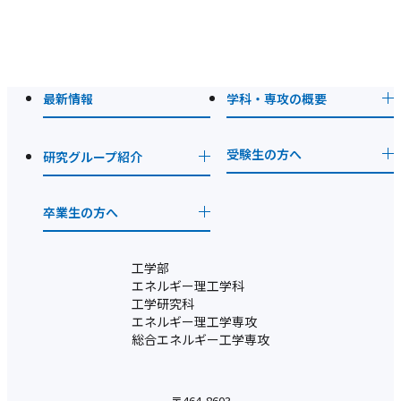
ペ
ペ
ー
の
ー
ー
ペ
ジ
ジ
ジ
ー
へ
へ
ナ
ジ）
最新情報
学科・専攻の概要
ビ
ナ
ゲ
ビ
ゲ
受験生の方へ
研究グループ紹介
ー
ー
シ
シ
卒業生の方へ
ョ
ョ
ン
ン
工学部
エネルギー理工学科
工学研究科
エネルギー理工学専攻
総合エネルギー工学専攻
〒464-8603