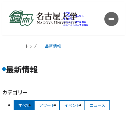
工学部
エネルギー理工学科
工学研究科
メ
エネルギー理工学専攻
総合エネルギー工学専攻
ニ
ュ
ー
現
トップ
最新情報
を
在
開
の
く
ペ
最新情報
ー
ジ
の
位
カテゴリー
置
すべて
アワード
イベント
ニュース