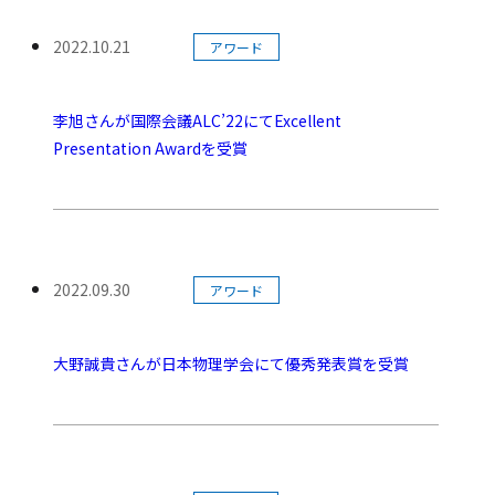
カテゴリー:
2022.10.21
アワード
公開日:
李旭さんが国際会議ALC’22にてExcellent
Presentation Awardを受賞
カテゴリー:
2022.09.30
アワード
公開日:
大野誠貴さんが日本物理学会にて優秀発表賞を受賞
カテゴリー: