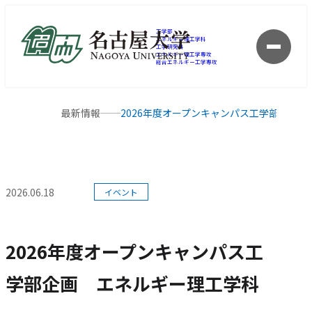
工学部
エネルギー理工学科
工学研究科
メ
エネルギー理工学専攻
総合エネルギー工学専攻
ニ
ュ
ー
現
最新情報
2026年度オープンキャンパス工学部企画
を
在
開
の
く
ペ
ー
カテゴリー:
ジ
2026.06.18
イベント
公開日:
の
位
置
2026年度オープンキャンパス工
学部企画 エネルギー理工学科